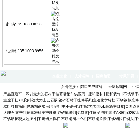
张 俏:135 1003 8056
刘姗艳:135 1003 8956
企业文化
|
人才招聘
|
招商加盟
|
常见问题
友情链接：
阿里巴巴旺铺
全球玻璃网
中
产品直通车：
深圳最大的石材干挂幕墙配件供应商
|
捷和建材
|
捷和装饰
|
不锈钢干
宝途干挂AB胶
|
科达大力士云石胶
|
镀锌石材干挂件系列
|
宝途化学锚栓
|
不锈钢标准件
欢维牌植筋胶
|
建筑粘钢胶
|
铝合金挂件
|
不锈钢背栓螺丝
|
美国GE幕墙密封胶
|
美国道
大理石防护剂
|
德国雅科美护理剂
|
瓷砖填缝剂
|
免钉胶
|
伟德发泡胶
|
青红AB胶
|
502胶
不锈钢接驳夹连接件
|
不锈钢支撑杆
|
不锈钢围栏立柱
|
不锈钢拉索
|
不锈钢拉杆锁头
|
不