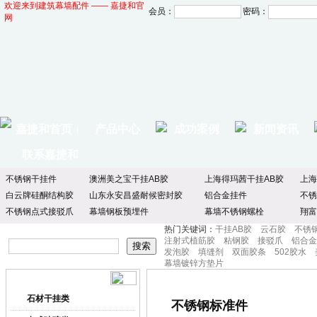
欢迎来到建筑幕墙配件 —— 嘉捷和官
会员：
密码：
网
嘉捷和首页
产品中心
成功案例
新闻资讯
|
联系嘉捷和
不锈钢干挂件
澳洲美之宝干挂AB胶
上海得玛茜干挂AB胶
上海
白云牌硅酮结构胶
山东永安昌盛耐候密封胶
铝合金挂件
不锈
不锈钢点式接驳爪
幕墙钢板预埋件
幕墙不锈钢螺栓
翔富
热门关键词：
干挂AB胶
云石胶
不锈
注射式植筋胶
粘钢胶
接驳爪
铝合金
发泡胶
填缝剂
双面胶条
502胶水
幕墙镀锌方垫片
产品中心
产品分类
石材干挂类
不锈钢标准件