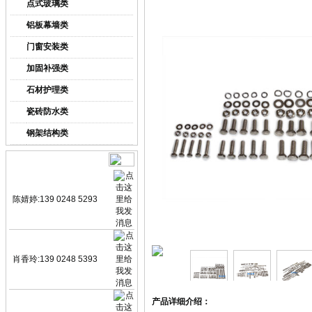
点式玻璃类
铝板幕墙类
门窗安装类
加固补强类
石材护理类
瓷砖防水类
钢架结构类
业务咨询
陈婧婷:139 0248 5293
肖香玲:139 0248 5393
产品详细介绍：