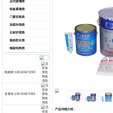
点式玻璃类
铝板幕墙类
门窗安装类
加固补强类
石材护理类
瓷砖防水类
钢架结构类
业务咨询
陈婧婷:139 0248 5293
肖香玲:139 0248 5393
产品详细介绍：