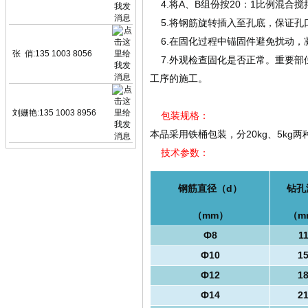
4.将A、B组份按20：1比例混合
5.将钢筋旋转插入至孔底，保证孔
6.在固化过程中锚固件避免扰动，凝
张 俏:135 1003 8056
7.外观检查固化是否正常。重要部
工序的施工。
刘姗艳:135 1003 8956
包装规格：
本品采用铁桶包装，分20kg、5k
技术参数：
钢筋直径（d）
钻孔
（mm）
（m
Ф8
1
Ф10
1
Ф12
1
Ф14
2