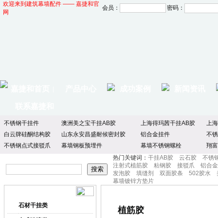
欢迎来到建筑幕墙配件 —— 嘉捷和官
会员：
密码：
网
嘉捷和首页
产品中心
成功案例
新闻资讯
|
联系嘉捷和
不锈钢干挂件
澳洲美之宝干挂AB胶
上海得玛茜干挂AB胶
上海
白云牌硅酮结构胶
山东永安昌盛耐候密封胶
铝合金挂件
不锈
不锈钢点式接驳爪
幕墙钢板预埋件
幕墙不锈钢螺栓
翔富
热门关键词：
干挂AB胶
云石胶
不锈
注射式植筋胶
粘钢胶
接驳爪
铝合金
发泡胶
填缝剂
双面胶条
502胶水
幕墙镀锌方垫片
产品中心
产品分类
石材干挂类
植筋胶