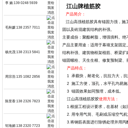
李 嫱:139 0248 5939
江山牌植筋胶
产品简介：
江山高强植筋胶具有锚固力强，施工
毛秋媛:138 2357 7011
固以及砖混建筑结构的补强。
主要成份：聚酯树脂，增强填料。绝
产品主要用途：适用于幕墙支架固定
杨光茂:138 2313 5841
结构补强、建筑物框架植筋、桥梁扩
锚固螺栓、天生生根、修复预制梁、
产品特点：
1 承载快，耐老化，抗拉力大，抗
周宗浩:135 1082 2856
2 施工方便，顶孔，水平孔均易施
3 锚固效果如同预埋，成本低。
江山高强植筋胶胶
使用方法：
陈里香:138 2326 7823
1.根据工程设计要求，在基材（如
2. 用专用气筒、毛刷或压缩空气机
3.将钢筋表面进行除锈处理并用丙
邹海媚:138 2320 7723