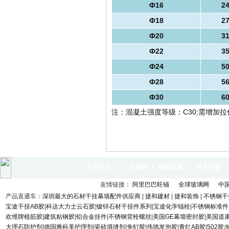
Ф16
2
Ф18
2
Ф20
3
Ф22
3
Ф24
5
Ф28
5
Ф30
6
注：混凝土强度等级：C30;需增加
企业文化
|
人才招聘
|
招商加盟
|
常见问题
友情链接：
阿里巴巴旺铺
全球玻璃网
中
产品直通车：
深圳最大的石材干挂幕墙配件供应商
|
捷和建材
|
捷和装饰
|
不锈钢干
宝途干挂AB胶
|
科达大力士云石胶
|
镀锌石材干挂件系列
|
宝途化学锚栓
|
不锈钢标准件
欢维牌植筋胶
|
建筑粘钢胶
|
铝合金挂件
|
不锈钢背栓螺丝
|
美国GE幕墙密封胶
|
美国道
大理石防护剂
|
德国雅科美护理剂
|
瓷砖填缝剂
|
免钉胶
|
伟德发泡胶
|
青红AB胶
|
502胶