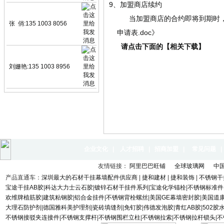
9、加盟商店续约
当加盟商店的合约即将到期时，可
张 俏:135 1003 8056
申请表.doc》
请点击下面的【相关下载】
刘姗艳:135 1003 8956
企业文化
|
人才招聘
|
招商加盟
|
常见问题
友情链接：
阿里巴巴旺铺
全球玻璃网
中
产品直通车：
深圳最大的石材干挂幕墙配件供应商
|
捷和建材
|
捷和装饰
|
不锈钢干
宝途干挂AB胶
|
科达大力士云石胶
|
镀锌石材干挂件系列
|
宝途化学锚栓
|
不锈钢标准件
欢维牌植筋胶
|
建筑粘钢胶
|
铝合金挂件
|
不锈钢背栓螺丝
|
美国GE幕墙密封胶
|
美国道
大理石防护剂
|
德国雅科美护理剂
|
瓷砖填缝剂
|
免钉胶
|
伟德发泡胶
|
青红AB胶
|
502胶
不锈钢接驳夹连接件
|
不锈钢支撑杆
|
不锈钢围栏立柱
|
不锈钢拉索
|
不锈钢拉杆锁头
|
不