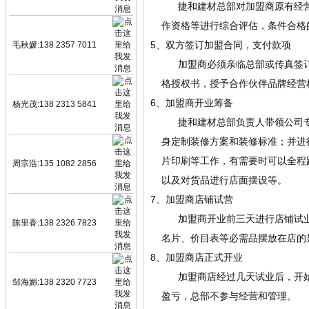
捷和建材总部对加盟商原有经营范
作资格等进行综合评估，条件合格
5、双方签订加盟合同，支付款项
毛秋媛:138 2357 7011
加盟商必须亲临总部或传真签订合
格授权书，授予合作伙伴品牌经营
6、加盟商开业筹备
杨光茂:138 2313 5841
捷和建材总部负责人带领公司专业
身定制装修方案和装修标准；并进
片印刷等工作，有需要时可以全程
周宗浩:135 1082 2856
以及对货品进行店面摆设等。
7、加盟商店铺试营
加盟商开业前三天进行店铺试业，
陈里香:138 2326 7823
名片、价目表等必需品摆放在店的
8、加盟商店正式开业
加盟商店经过几天试业后，开始正
邹海媚:138 2320 7723
盈亏，总部不参与经营和管理。