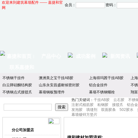
欢迎来到建筑幕墙配件 —— 嘉捷和官
会员：
密码：
网
嘉捷和首页
产品中心
成功案例
新闻资讯
|
联系嘉捷和
不锈钢干挂件
澳洲美之宝干挂AB胶
上海得玛茜干挂AB胶
上海
白云牌硅酮结构胶
山东永安昌盛耐候密封胶
铝合金挂件
不锈
不锈钢点式接驳爪
幕墙钢板预埋件
幕墙不锈钢螺栓
翔富
热门关键词：
干挂AB胶
云石胶
不锈
注射式植筋胶
粘钢胶
接驳爪
铝合金
发泡胶
填缝剂
双面胶条
502胶水
幕墙镀锌方垫片
加盟流程
加盟捷和
分公司加盟店
捷和建材加盟流程: