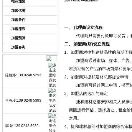
招商加盟
加盟优势
加盟条件
一、 代理商设立流程
加盟流程
代理商只需要付款即可发货，不
加盟预算
二、 加盟商(店)设立流程
加盟咨询
1、加盟商对捷和建材品牌的前期了
业务咨询
加盟商通过市场、媒体、广告、网
材所经营的产品的市场前景和竞争
陈婧婷:139 0248 5293
2、加盟商对捷和建材总部提交申请
加盟商可通过网上申请，书面传真
3、加盟店的选址与确定
肖香玲:139 0248 5393
捷和建材总部安排相关人员按照既
商圈进行评估，选择店址，租金洽
之用。
李 嫱:139 0248 5939
4、捷和建材总部对加盟商的综合审