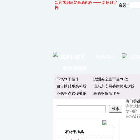
欢迎来到建筑幕墙配件 —— 嘉捷和官
会员：
网
嘉捷和首页
产品中心
成功
|
联系嘉捷和
不锈钢干挂件
澳洲美之宝干挂AB胶
白云牌硅酮结构胶
山东永安昌盛耐候密封胶
不锈钢点式接驳爪
幕墙钢板预埋件
热门关
注射式
发泡胶
幕墙镀
产品中心
产品分类
石材干挂类