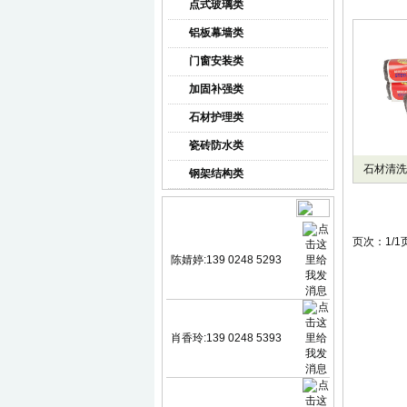
点式玻璃类
铝板幕墙类
门窗安装类
加固补强类
石材护理类
瓷砖防水类
石材清洗
钢架结构类
业务咨询
页次：1/
陈婧婷:139 0248 5293
肖香玲:139 0248 5393