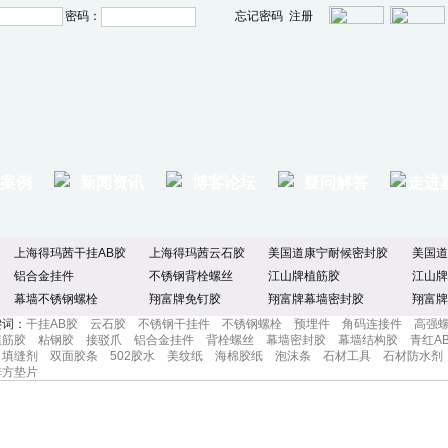
密码：
忘记密码
注册
案例
新闻资讯
博客论坛
疑问解答
走进
上海得玛茜干挂AB胶
上海得玛茜云石胶
美国道康宁耐候密封胶
美国道
铝合金挂件
不锈钢背栓螺丝
江山牌植筋胶
江山牌
幕墙不锈钢螺栓
翔富牌免钉胶
翔富牌幕墙密封胶
翔富牌
键词：
干挂AB胶
云石胶
不锈钢干挂件
不锈钢螺栓
预埋件
角码连接件
高强
植筋胶
粘钢胶
接驳爪
铝合金挂件
背栓螺丝
幕墙密封胶
幕墙结构胶
青红A
填缝剂
双面胶条
502胶水
美纹纸
海棉胶纸
泡沫条
石材工具
石材防水剂
锌方垫片