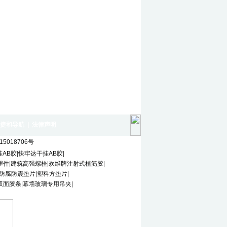
捷和导航
|
法律声明
15018706号
AB胶
|
快牢达干挂AB胶
|
埋件
|
建筑高强螺栓
|
欢维牌注射式植筋胶
|
防腐防震垫片
|
塑料方垫片
|
双面胶条
|
幕墙玻璃专用吊夹
|