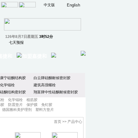
中文版
English
126年8月7日星期五
3时52分
嘉捷和
加盟嘉捷和
康宁硅酮结构胶
白云牌硅酮耐候密封胶
化学锚栓
建筑高强螺栓
硅酮结构密封胶
翔富牌中性硅酮耐候密封胶
螺栓
化学锚栓
植筋胶
B胶
防震垫片
保护膜
免钉胶
德国雅科美护理剂
塑料方垫片
首页 >> 产品中心