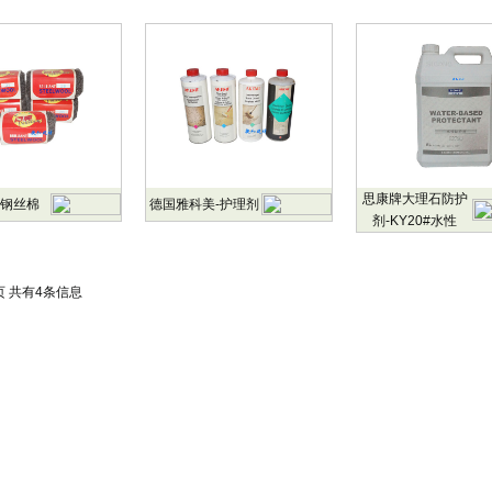
思康牌大理石防护
钢丝棉
德国雅科美-护理剂
剂-KY20#水性
1页 共有4条信息