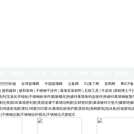
聘
|
招商加盟
|
常见问题
|
成交流程
|
支付指南
|
物流配送
|
售后服务
|
里巴巴旺铺
全球玻璃网
中国玻璃网
云集网
51搜了网
首商网
粤ICP备
|
捷和建材
|
捷和装饰
|
不锈钢干挂件
|
幕墙安装材料
|
石材工具
|
牛皮纸
|
易韧博士干挂
系列
|
宝途化学锚栓
|
不锈钢标准件
|
膨胀螺丝
|
热镀锌幕墙角码连接件
|
热镀锌幕墙钢板预
螺丝
|
美国GE幕墙密封胶
|
美国道康宁幕墙结构胶
|
石材密封胶
|
幕墙镀锌方垫片
|
橡胶绝缘
胶
|
伟德发泡胶
|
青红AB胶
|
502胶水
|
幕墙铝材保护膜
|
美纹纸
|
海棉胶纸
|
泡沫条
|
封箱胶纸
|
柱
|
不锈钢拉索
|
不锈钢拉杆锁头
|
不锈钢点式接驳爪