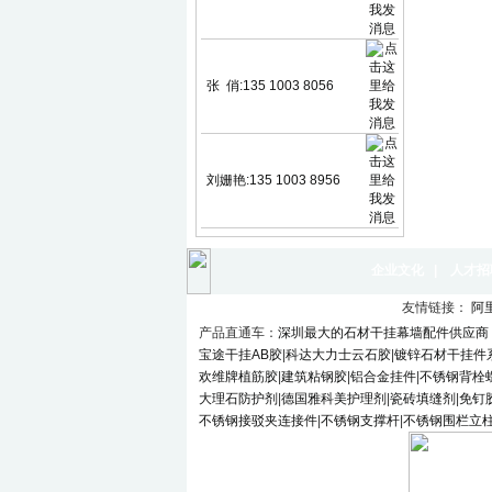
张 俏:135 1003 8056
刘姗艳:135 1003 8956
企业文化
|
人才招
友情链接：
阿
产品直通车：
深圳最大的石材干挂幕墙配件供应商
宝途干挂AB胶
|
科达大力士云石胶
|
镀锌石材干挂件
欢维牌植筋胶
|
建筑粘钢胶
|
铝合金挂件
|
不锈钢背栓
大理石防护剂
|
德国雅科美护理剂
|
瓷砖填缝剂
|
免钉
不锈钢接驳夹连接件
|
不锈钢支撑杆
|
不锈钢围栏立