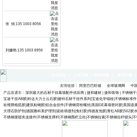
张 俏:135 1003 8056
刘姗艳:135 1003 8956
企业文化
|
人才招聘
|
招商加盟
|
常见问题
友情链接：
阿里巴巴旺铺
全球玻璃网
中
产品直通车：
深圳最大的石材干挂幕墙配件供应商
|
捷和建材
|
捷和装饰
|
不锈钢干
宝途干挂AB胶
|
科达大力士云石胶
|
镀锌石材干挂件系列
|
宝途化学锚栓
|
不锈钢标准件
欢维牌植筋胶
|
建筑粘钢胶
|
铝合金挂件
|
不锈钢背栓螺丝
|
美国GE幕墙密封胶
|
美国道
大理石防护剂
|
德国雅科美护理剂
|
瓷砖填缝剂
|
免钉胶
|
伟德发泡胶
|
青红AB胶
|
502胶
不锈钢接驳夹连接件
|
不锈钢支撑杆
|
不锈钢围栏立柱
|
不锈钢拉索
|
不锈钢拉杆锁头
|
不