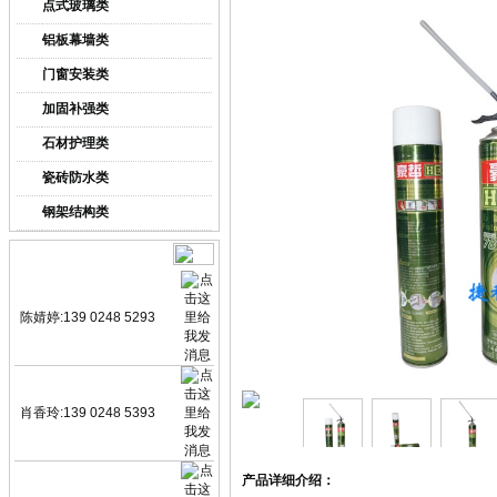
点式玻璃类
铝板幕墙类
门窗安装类
加固补强类
石材护理类
瓷砖防水类
钢架结构类
业务咨询
陈婧婷:139 0248 5293
肖香玲:139 0248 5393
产品详细介绍：