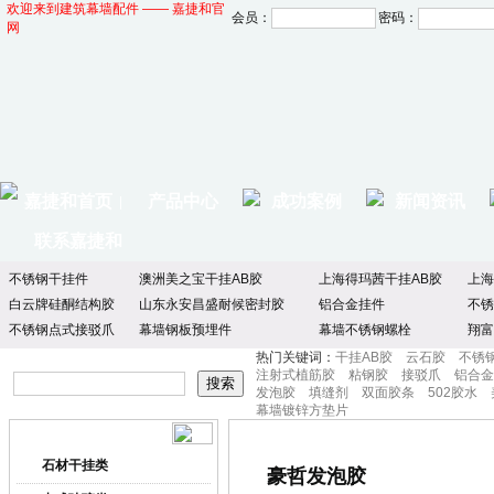
欢迎来到建筑幕墙配件 —— 嘉捷和官
会员：
密码：
网
嘉捷和首页
产品中心
成功案例
新闻资讯
|
联系嘉捷和
不锈钢干挂件
澳洲美之宝干挂AB胶
上海得玛茜干挂AB胶
上海
白云牌硅酮结构胶
山东永安昌盛耐候密封胶
铝合金挂件
不锈
不锈钢点式接驳爪
幕墙钢板预埋件
幕墙不锈钢螺栓
翔富
热门关键词：
干挂AB胶
云石胶
不锈
注射式植筋胶
粘钢胶
接驳爪
铝合金
发泡胶
填缝剂
双面胶条
502胶水
幕墙镀锌方垫片
产品中心
产品分类
石材干挂类
豪哲发泡胶