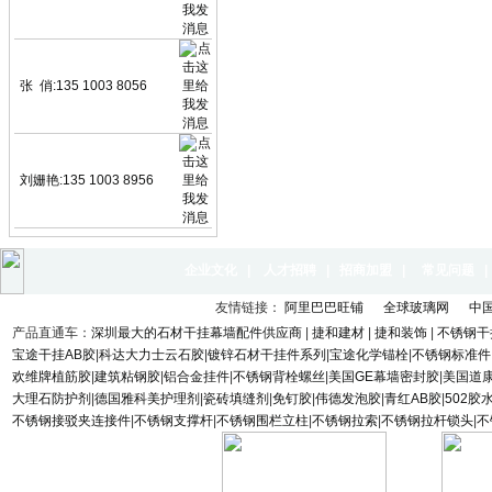
张 俏:135 1003 8056
刘姗艳:135 1003 8956
企业文化
|
人才招聘
|
招商加盟
|
常见问题
友情链接：
阿里巴巴旺铺
全球玻璃网
中
产品直通车：
深圳最大的石材干挂幕墙配件供应商
|
捷和建材
|
捷和装饰
|
不锈钢干
宝途干挂AB胶
|
科达大力士云石胶
|
镀锌石材干挂件系列
|
宝途化学锚栓
|
不锈钢标准件
欢维牌植筋胶
|
建筑粘钢胶
|
铝合金挂件
|
不锈钢背栓螺丝
|
美国GE幕墙密封胶
|
美国道
大理石防护剂
|
德国雅科美护理剂
|
瓷砖填缝剂
|
免钉胶
|
伟德发泡胶
|
青红AB胶
|
502胶
不锈钢接驳夹连接件
|
不锈钢支撑杆
|
不锈钢围栏立柱
|
不锈钢拉索
|
不锈钢拉杆锁头
|
不