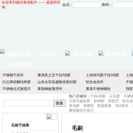
欢迎来到建筑幕墙配件 —— 嘉捷和官
会员：
密码：
网
嘉捷和首页
产品中心
成功案例
新闻资讯
|
联系嘉捷和
不锈钢干挂件
澳洲美之宝干挂AB胶
上海得玛茜干挂AB胶
上海
白云牌硅酮结构胶
山东永安昌盛耐候密封胶
铝合金挂件
不锈
不锈钢点式接驳爪
幕墙钢板预埋件
幕墙不锈钢螺栓
翔富
热门关键词：
干挂AB胶
云石胶
不锈
注射式植筋胶
粘钢胶
接驳爪
铝合金
发泡胶
填缝剂
双面胶条
502胶水
幕墙镀锌方垫片
产品中心
产品分类
石材干挂类
毛刷