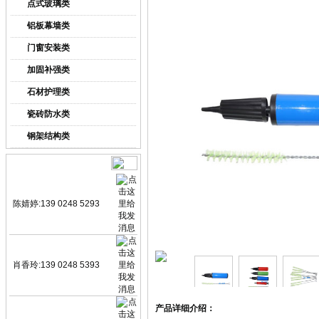
点式玻璃类
铝板幕墙类
门窗安装类
加固补强类
石材护理类
瓷砖防水类
钢架结构类
业务咨询
陈婧婷:139 0248 5293
肖香玲:139 0248 5393
产品详细介绍：